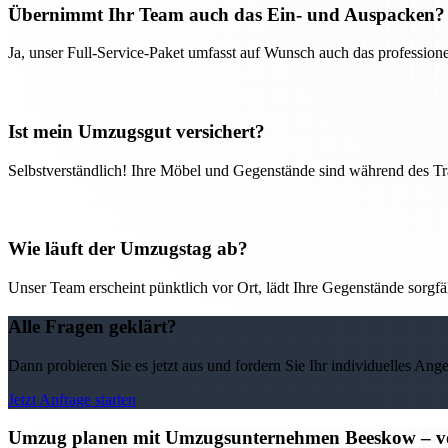
Übernimmt Ihr Team auch das Ein- und Auspacken?
Ja, unser Full-Service-Paket umfasst auf Wunsch auch das professio
Ist mein Umzugsgut versichert?
Selbstverständlich! Ihre Möbel und Gegenstände sind während des Tra
Wie läuft der Umzugstag ab?
Unser Team erscheint pünktlich vor Ort, lädt Ihre Gegenstände sorgfälti
Alle Fragen geklärt?
Dann probieren Sie es jetzt aus und fordern Sie Ihr individuelles Ang
Jetzt Anfrage starten
Umzug planen mit Umzugsunternehmen Beeskow – vo