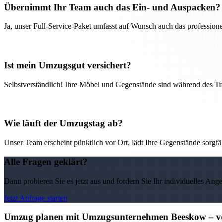
Übernimmt Ihr Team auch das Ein- und Auspacken?
Ja, unser Full-Service-Paket umfasst auf Wunsch auch das professio
Ist mein Umzugsgut versichert?
Selbstverständlich! Ihre Möbel und Gegenstände sind während des Tra
Wie läuft der Umzugstag ab?
Unser Team erscheint pünktlich vor Ort, lädt Ihre Gegenstände sorgfälti
Alle Fragen geklärt?
Dann probieren Sie es jetzt aus und fordern Sie Ihr individuelles Ang
Jetzt Anfrage starten
Umzug planen mit Umzugsunternehmen Beeskow – vo