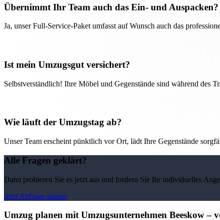
Übernimmt Ihr Team auch das Ein- und Auspacken?
Ja, unser Full-Service-Paket umfasst auf Wunsch auch das professio
Ist mein Umzugsgut versichert?
Selbstverständlich! Ihre Möbel und Gegenstände sind während des Tra
Wie läuft der Umzugstag ab?
Unser Team erscheint pünktlich vor Ort, lädt Ihre Gegenstände sorgfälti
Alle Fragen geklärt?
Dann probieren Sie es jetzt aus und fordern Sie Ihr individuelles Ang
Jetzt Anfrage starten
Umzug planen mit Umzugsunternehmen Beeskow – vo